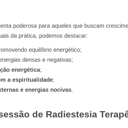
enta poderosa para aqueles que buscam crescimen
tuais da prática, podemos destacar:
romovendo equilíbrio energético;
energias densas e negativas;
ção energética
;
m a espiritualidade
;
xternas e energias nocivas
.
essão de Radiestesia Terap